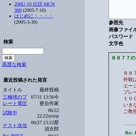
208U-10 伝説 MCN
368
(2005-7-10)
はじめに・・・・
(2005-3-30)
参照先
画像ファイ
パスワード
検索
文字色
８８７７の
高度な検索
８８
外観
最近投稿された発言
エー
タイトル
最終投稿
プレ
三極球のプ
07/31 13:56今
１０
レート電圧
更自作家
いき
06/22
ご教
試験中
22:22sysop
06/27 23:22那
テスト送信
須次郎
Re
Re: PHEV