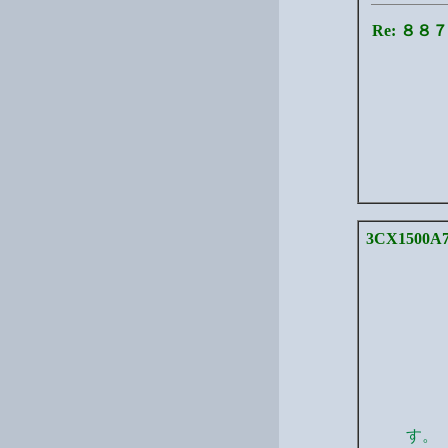
Re: ８
3CX1500A
す。