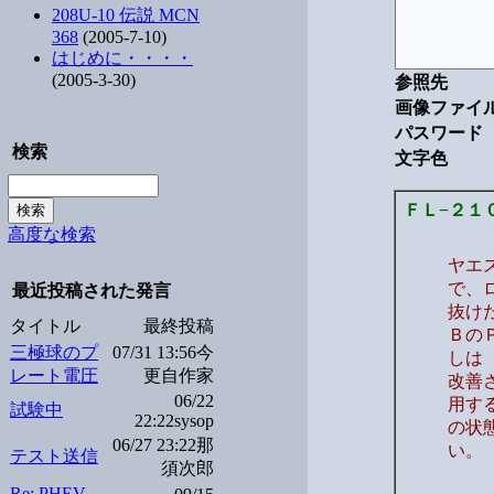
208U-10 伝説 MCN
368
(2005-7-10)
はじめに・・・・
(2005-3-30)
参照先
画像ファイ
パスワード
検索
文字色
ＦＬ−２１
高度な検索
ヤエ
で、
最近投稿された発言
抜け
タイトル
最終投稿
Ｂの
三極球のプ
07/31 13:56今
しは
レート電圧
更自作家
改善
06/22
用す
試験中
22:22sysop
の状
06/27 23:22那
い。
テスト送信
須次郎
Re: PHEV