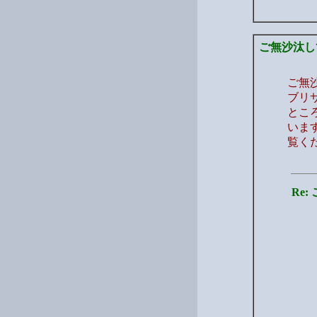
ご無沙汰し
ご無
ブリ
とこ
いま
覧く
Re