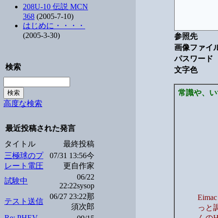
208U-10 伝説 MCN
368
(2005-7-10)
はじめに・・・・
(2005-3-30)
参照先
画像ファイ
パスワード
検索
文字色
常識や、い
高度な検索
最近投稿された発言
タイトル
最終投稿
三極球のプ
07/31 13:56今
レート電圧
更自作家
06/22
試験中
22:22sysop
06/27 23:22那
Eim
テスト送信
須次郎
っと
Re: PHEV
んの