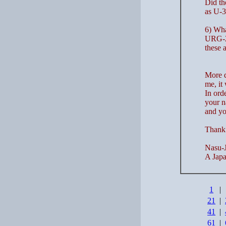
Did th
as U-3
6) Wha
URG-2 
these 
More q
me, it
In ord
your n
and yo
Thank 
Nasu-J
A Japa
1
|
21
|
41
|
61
|