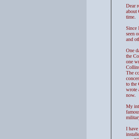
Dear r
about 
time.
Since 
seen o
and ot
One da
the Co
one wr
Colli
The co
conce
to the
wrote 
now.
My inte
famous
milita
I have
instal