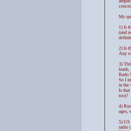
amplif
concer
My que
1) Is 
(and n
defini
2) Is 
Any of 
3) Thi
loads,
Rado S
So I i
in the 
Is tha
too)?
4) Rum
ages, w
5) US 
radio 