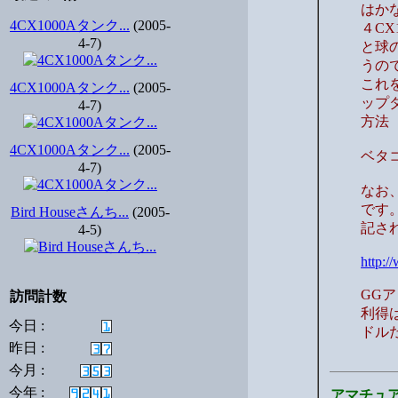
はか
4CX1000Aタンク...
(2005-
４C
4-7)
と球
うの
これ
4CX1000Aタンク...
(2005-
ップ
4-7)
方法
4CX1000Aタンク...
(2005-
ベタ
4-7)
なお
です
Bird Houseさんち...
(2005-
記さ
4-5)
http:/
GG
訪問計数
利得
今日 :
ドル
昨日 :
今月 :
今年 :
アマチュ