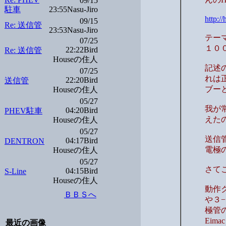
09/15
駐車
23:55Nasu-Jiro
http:/
09/15
Re: 送信管
23:53Nasu-Jiro
テー
07/25
１０
22:22Bird
Re: 送信管
Houseの住人
記述
07/25
れは
22:20Bird
送信管
ブー
Houseの住人
05/27
我が
04:20Bird
PHEV駐車
えた
Houseの住人
05/27
送信
04:17Bird
DENTRON
電極
Houseの住人
05/27
さてこ
04:15Bird
S-Line
Houseの住人
動作
ＢＢＳへ
や３
極管
Eim
最近の画像