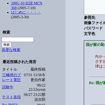
208U-10 伝説 MCN
368
(2005-7-10)
はじめに・・・・
(2005-3-30)
参照先
画像ファイ
パスワード
検索
文字色
我が家の恥
高度な検索
向か
さす
最近投稿された発言
球は
タイトル
最終投稿
三極球のプ
07/31 13:56今
レート電圧
更自作家
Re: 
06/22
試験中
22:22sysop
06/27 23:22那
テスト送信
須次郎
Re: PHEV