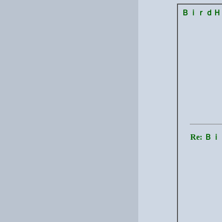
ＢｉｒｄＨ
Re: 