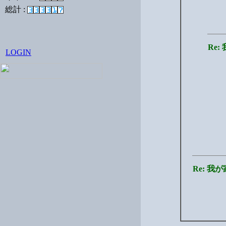
総計 :
Re
LOGIN
Re: 