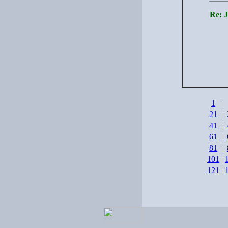
Re:
1
|
21
|
41
|
61
|
81
|
101
|
121
|