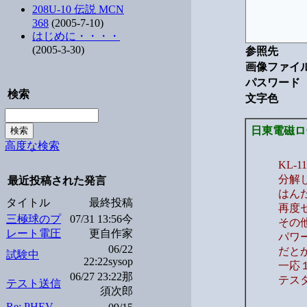
208U-10 伝説 MCN
368
(2005-7-10)
はじめに・・・・
(2005-3-30)
参照先
画像ファイ
パスワード
検索
文字色
日東電磁ロ
高度な検索
KL-
分解
最近投稿された発言
はん
タイトル
最終投稿
再度
三極球のプ
07/31 13:56今
その
レート電圧
更自作家
パワ
06/22
だと
試験中
22:22sysop
一応
06/27 23:22那
テス
テスト送信
須次郎
Re: PHEV